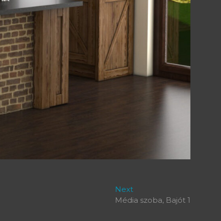
Next
Next
post:
Média szoba, Bajót 1