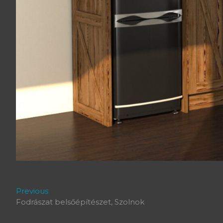
Bejegyzés
Previous
Previous
post:
Fodrászat belsőépítészet, Szolnok
navigáció