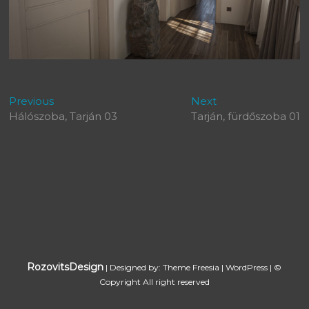
Bejegyzés
Previous
Next
Previous
Next
post:
post:
Hálószoba, Tarján 03
Tarján, fürdőszoba 01
navigáció
RozovitsDesign
| Designed by:
Theme Freesia
|
WordPress
| ©
Copyright All right reserved