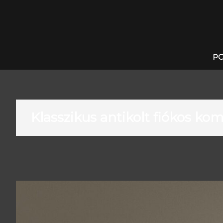
Skip
to
content
RozovitsDesign
P
Klasszikus antikolt fiókos ko