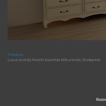
Bejegyzés
Previous
Previous
post:
Luxus árúház festett kazettás falburkolat, Budapest
navigáció
Rozov