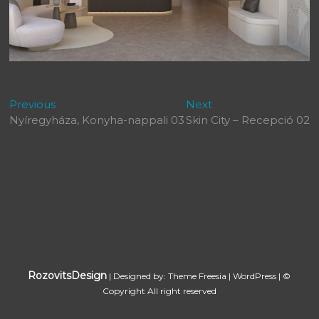
Bejegyzés
Previous
Next
Previous
Next
post:
post:
Nyíregyháza, Konyha-nappali 03
Skin City – Recepció 02
navigáció
RozovitsDesign
| Designed by:
Theme Freesia
|
WordPress
| ©
Copyright All right reserved