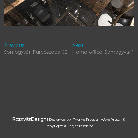
Bejegyzés
Previous
Next
Previous
Next
post:
post:
Somogyvár, Fürdőszoba 02
Home-office, Somogyvár 1
navigáció
RozovitsDesign
| Designed by:
Theme Freesia
|
WordPress
| ©
Copyright All right reserved